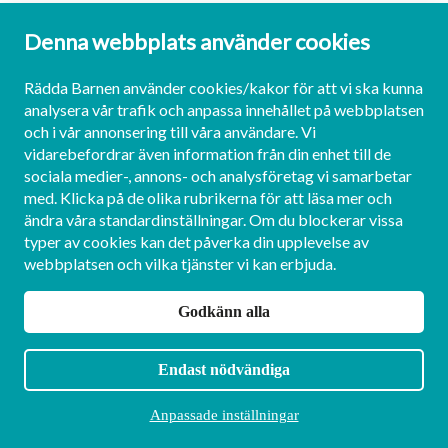
scenarion och får öva på svåra samtal. Det finns tre
olika scenarioövningar i vilka du möter fiktiva barn
Denna webbplats använder cookies
som alla vill prata med en trygg vuxen om en svår
situation. Det finns inga fel eller rätt svar och du väljer
Rädda Barnen använder cookies/kakor för att vi ska kunna
det som du tycker passar dialogen med barnet.
analysera vår trafik och anpassa innehållet på webbplatsen
Läs mer om tjänsten
och i vår annonsering till våra användare. Vi
vidarebefordrar även information från din enhet till de
sociala medier-, annons- och analysföretag vi samarbetar
med. Klicka på de olika rubrikerna för att läsa mer och
ändra våra standardinställningar. Om du blockerar vissa
typer av cookies kan det påverka din upplevelse av
webbplatsen och vilka tjänster vi kan erbjuda.
Godkänn alla
Endast nödvändiga
Anpassade inställningar
SCENARIOÖVNING